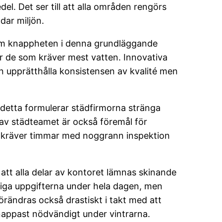
l. Det ser till att alla områden rengörs
dar miljön.
rsom knappheten i denna grundläggande
är de som kräver mest vatten. Innovativa
an upprätthålla konsistensen av kvalité men
v detta formulerar städfirmorna stränga
s av städteamet är också föremål för
et kräver timmar med noggrann inspektion
 att alla delar av kontoret lämnas skinande
ndiga uppgifterna under hela dagen, men
örändras också drastiskt i takt med att
knappast nödvändigt under vintrarna.