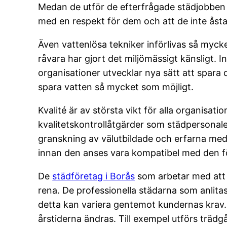
Medan de utför de efterfrågade städjobben s
med en respekt för dem och att de inte åst
Även vattenlösa tekniker införlivas så myc
råvara har gjort det miljömässigt känsligt. 
organisationer utvecklar nya sätt att spara
spara vatten så mycket som möjligt.
Kvalité är av största vikt för alla organisa
kvalitetskontrollåtgärder som städpersonalen
granskning av välutbildade och erfarna med
innan den anses vara kompatibel med den 
De
städföretag i Borås
som arbetar med att t
rena. De professionella städarna som anlitas
detta kan variera gentemot kundernas krav. 
årstiderna ändras. Till exempel utförs träd