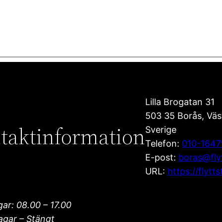
Lilla Brogatan 31
503 35
Borås
,
Väs
taktinformation
Sverige
Telefon:
010-164
E-post:
boras@fly
URL:
https://flytt
ar: 08.00 – 17.00
agar – Stängt