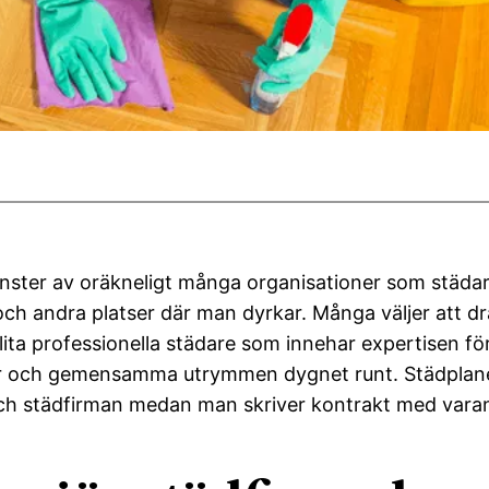
änster av oräkneligt många organisationer som städar 
och andra platser där man dyrkar. Många väljer att d
lita professionella städare som innehar expertisen för
ntor och gemensamma utrymmen dygnet runt. Städplanen
och städfirman medan man skriver kontrakt med vara