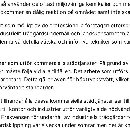
å använder de oftast miljövänliga kemikalier och mede
adkommer en dålig reaktion på området samt inte ska
ket som möjligt av de professionella företagen efte
Industriellt trädgårdsunderhåll och landskapsarbeten 
 denna värdefulla vätska och införliva tekniker som k
tioner som utför kommersiella städtjänster. På grund a
 måste följa vid alla tillfällen. Det arbete som utför
arbetare. Detta gäller även för högtryckstvätt, vilk
förväntade standarden.
illhandahålla dessa kommersiella städtjänster ser till
 till kontor och industrier utför vanligtvis de nödvä
Frekvensen för underhåll av industriella trädgårdar f
gårdsklippning varje vecka under somrar men det är 