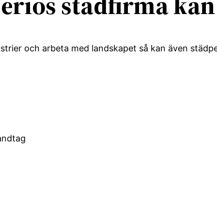
seriös städfirma kan
strier och arbeta med landskapet så kan även städp
andtag