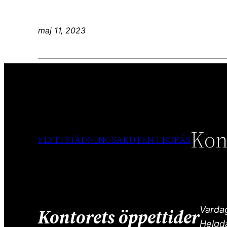
maj 11, 2023
Kon
FLYTTSTÄDNINGSAKUTEN I BORÅS
Vardag
Kontorets öppettider
Helgd