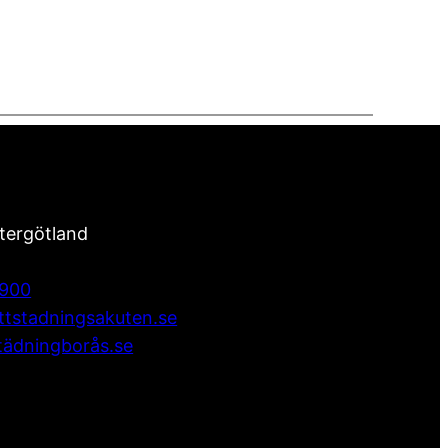
tergötland
7900
ttstadningsakuten.se
städningborås.se