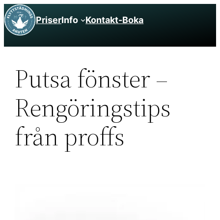
Hoppa
Priser
Info
Kontakt-Boka
till
innehåll
Putsa fönster –
Rengöringstips
från proffs