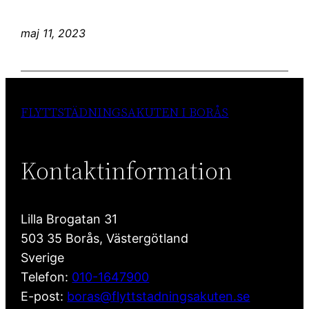
maj 11, 2023
FLYTTSTÄDNINGSAKUTEN I BORÅS
Kontaktinformation
Lilla Brogatan 31
503 35
Borås
,
Västergötland
Sverige
Telefon:
010-1647900
E-post:
boras@flyttstadningsakuten.se